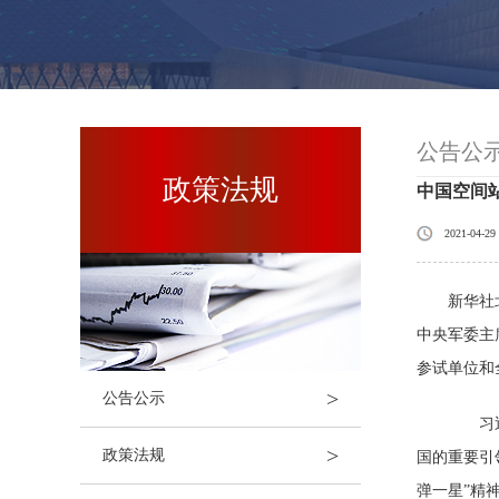
公告公
政策法规
中国空间
2021-04-29
新华社
中央军委主
参试单位和
>
公告公示
习近平
>
政策法规
国的重要引
弹一星”精