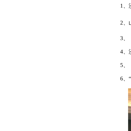
1、
2、
3、
4
5、
6、“