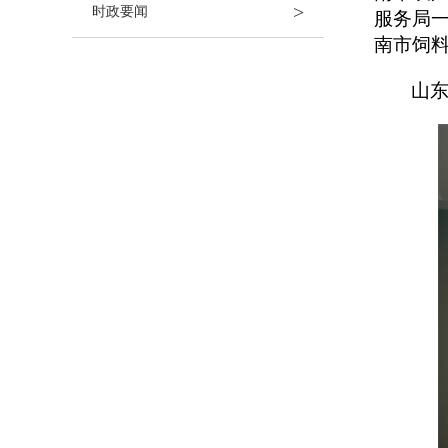
>
时政要闻
服务局
南市饲
山