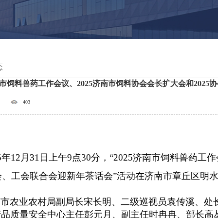
态
济南市饲料兽药工作会议、2025济南市饲料协会会长扩大会和202
403
5年
12月31日上午9点30分，“2025济南市饲料兽药
协会、工会联合会迎新年茶话会”活动在济南市章丘区明
南市农业农村局副局长宋长明、
二级巡视员袁传溪、
处
产品质量安全中心主任彭元月、副主任时冉冉、部长高