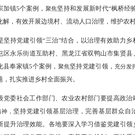
宗加镇
5
个案例，
坚持和发展新时代
“枫桥经
聚焦
化解，有效开展边境村、流动人口治理，维护农
是
坚持党建引领
“三治”结合，以治理有效助力乡
屯区永乐街道互助村、黑龙江省双鸭山市集贤县
化县奉家镇
5
个案例，
坚持党建引领，
聚焦
充分发
题，扎实推进乡村全面振兴。
级党委社会工作部门、农业农村部门要提高政治
坚持党建引领基层治理，完善基层群众自
精神，
断提升治理效能。各地要深入学习借鉴党建引领