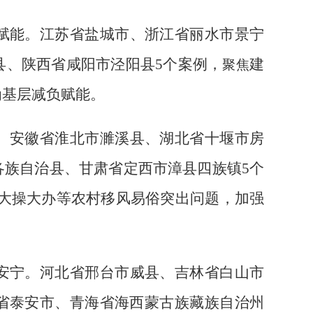
赋能。
江苏省盐城市、浙江省丽水市景宁
县、陕西省咸阳市泾阳县
5
个案例，
建
聚焦
为基层减负赋能。
。
安徽省淮北市濉溪县、湖北省十堰市房
各族自治县、甘肃省定西市漳县四族镇
5
个
大操大办等农村移风易俗突出问题，加强
安宁。
河北省邢台市威县、吉林省白山市
省泰安市、青海省海西蒙古族藏族自治州