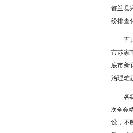
都兰县
纷排查
五
市苏家
底市新
治理难
各
次全会
设，不