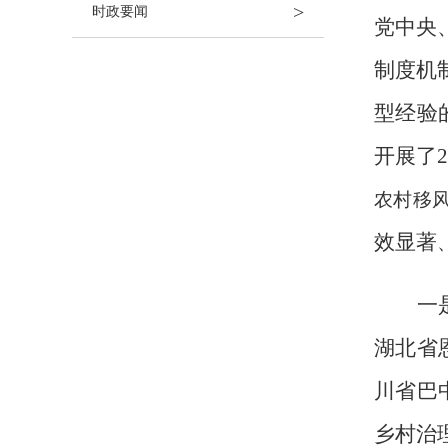
>
时政要闻
党中央
制度机
型经验
开展了
农村移
效显著
一
湖北省
川省巴
乡村治