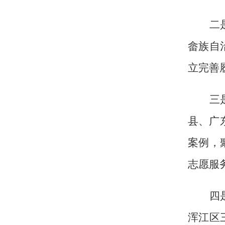
二
畲族自
立完善
三
县、广
案例，
志愿服
四
浑江区